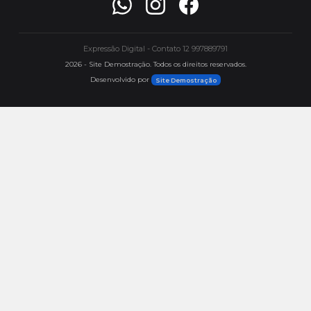
Expressão Digital - Contato 12 997889791
2026 - Site Demostração. Todos os direitos reservados.
Desenvolvido por
Site Demostração