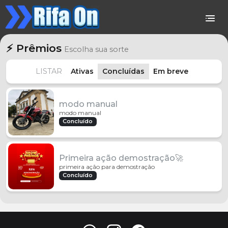
⚡ Prêmios
Escolha sua sorte
LISTAR
Ativas
Concluídas
Em breve
modo manual
modo manual
Concluído
Primeira ação demostração🚀
primeira ação para demostração
Concluído